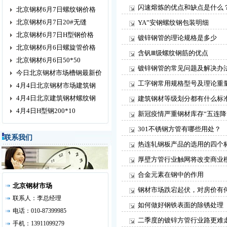
闪速熔炼的优点和缺点是什么
北京钢材6月7日螺纹钢价格
北京钢材6月7日20#无缝
YA”安钢螺纹钢包装明细
北京钢材6月7日H型钢价格
镀锌钢管的理论规格是多少
北京钢材6月6日螺旋管价格
含钒Ⅲ级螺纹钢筋的优点
北京钢材6月6日50*50
镀锌钢管的常见问题及解决办
今日北京钢材市场槽钢最新价
工字钢常用规格型号及理论重
4月4日北京钢材市场建筑钢
4月4日北京建筑钢材螺纹钢
建筑钢材等级划分都有什么标
4月4日H型钢200*10
新冠疫情严重钢材库存“五连降
301不锈钢方管有哪些用处？
联系我们
热连轧钢板产品的选用的四个
厚壁方管行业触网将改变商业
合金元素在钢中的作用
北京钢材市场
钢材市场跌宕起伏，对房价有
联系人：李总经理
如何做好钢铁表面的除锈处理
电话：010-87399985
二季度的镀锌方管行业路更难
手机：13911099279