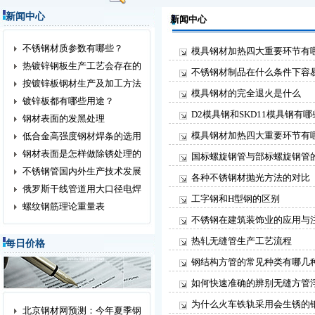
新闻中心
新闻中心
不锈钢材质参数有哪些？
模具钢材加热四大重要环节有
热镀锌钢板生产工艺会存在的
不锈钢材制品在什么条件下容
按镀锌板钢材生产及加工方法
模具钢材的完全退火是什么
镀锌板都有哪些用途？
D2模具钢和SKD11模具钢有
钢材表面的发黑处理
模具钢材加热四大重要环节有
低合金高强度钢材焊条的选用
钢材表面是怎样做除锈处理的
国标螺旋钢管与部标螺旋钢管
不锈钢管国内外生产技术发展
各种不锈钢材抛光方法的对比
俄罗斯干线管道用大口径电焊
工字钢和H型钢的区别
螺纹钢筋理论重量表
不锈钢在建筑装饰业的应用与
热轧无缝管生产工艺流程
每日价格
钢结构方管的常见种类有哪几
如何快速准确的辨别无缝方管
为什么火车铁轨采用会生锈的
北京钢材网预测：今年夏季钢