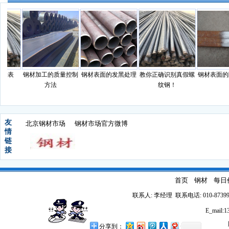
量表
钢材加工的质量控制
钢材表面的发黑处理
教你正确识别真假螺
钢材表面的
方法
纹钢！
友
北京钢材市场
钢材市场官方微博
情
链
接
首页
钢材
每日
联系人: 李经理 联系电话: 010-87399
E_mail
分享到：