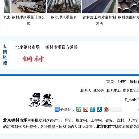
学成
钢材理论重量计算公
钢筋理论重量表
钢材加工的质量控制
钢材表面的发
式
方法
友
北京钢材市场
钢材市场官方微博
情
链
接
首页
钢材
每日
联系人: 李经理 联系电话: 010-87399
E_mail
分享到：
北京钢材市场
主要批发利达镀锌管、焊管、螺纹钢、工字钢、钢板、线材、无缝管
的需求制作各种型号，各种厚壁不同材质的大口径焊管，
北京钢材市场
本着诚信为