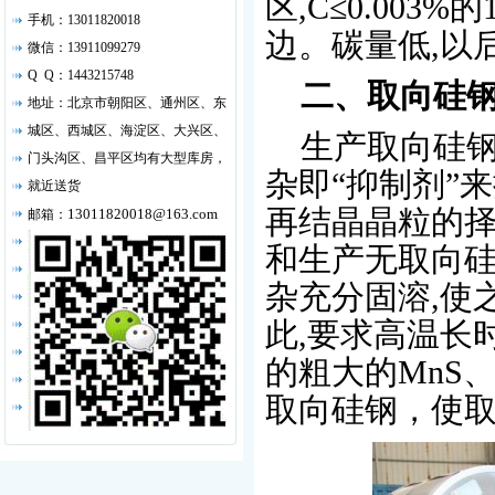
区,C≤0.003
手机：13011820018
边。碳量低,以
微信：13911099279
Q Q：1443215748
二、取向硅
地址：北京市朝阳区、通州区、东
城区、西城区、海淀区、大兴区、
生产取向硅钢的
门头沟区、昌平区均有大型库房，
杂即“抑制剂”
就近送货
再结晶晶粒的择
13011820018@163.com
邮箱：
和生产无取向硅
杂充分固溶,使
此,要求高温长时
的粗大的MnS
取向硅钢，使