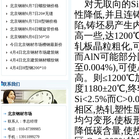
对无取向的Si>
北京钢材6月7日螺纹钢价格
性降低,并且连
北京钢材6月7日20#无缝
北京钢材6月7日H型钢价格
陷,铸坯易产生
北京钢材6月6日螺旋管价格
高一些,达12
北京钢材6月6日50*50
轧板晶粒粗化,可
今日北京钢材市场槽钢最新价
4月4日北京钢材市场建筑钢
而AlN可能部分
4月4日北京建筑钢材螺纹钢
至0.004%)
4月4日H型钢200*10
高。则≤1200
联系我们
度1180±20℃,
Si<2.5%而C
相区,热轧塑性
北京钢材市场
均匀变形,使板
联系人：李总经理
降低碳含量,使
电话：010-87399985
手机：13911099279