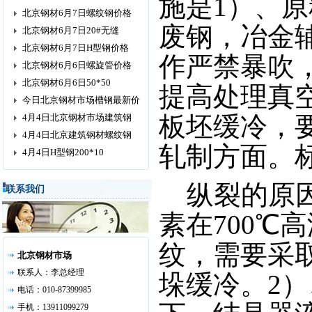
施是1）、
北京钢材6月7日螺纹钢价格
废钢，冶金
北京钢材6月7日20#无缝
北京钢材6月7日H型钢价格
作严禁暴吹
北京钢材6月6日螺旋管价格
北京钢材6月6日50*50
提高处理真
今日北京钢材市场槽钢最新价
板坯缓冷，
4月4日北京钢材市场建筑钢
4月4日北京建筑钢材螺纹钢
轧制方面。
4月4日H型钢200*10
纵裂的原因
联系我们
素在700
纹，需要采
北京钢材市场
联系人：李总经理
垛缓冷。2
电话：010-87399985
手机：13911099279