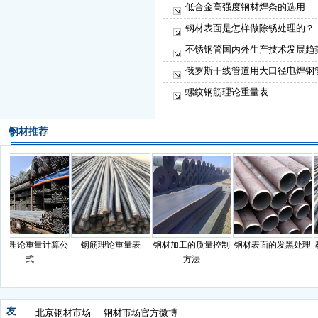
低合金高强度钢材焊条的选用
钢材表面是怎样做除锈处理的？
不锈钢管国内外生产技术发展趋
俄罗斯干线管道用大口径电焊钢
螺纹钢筋理论重量表
钢材推荐
理论重量计算公
钢筋理论重量表
钢材加工的质量控制
钢材表面的发黑处理
教
式
方法
友
北京钢材市场
钢材市场官方微博