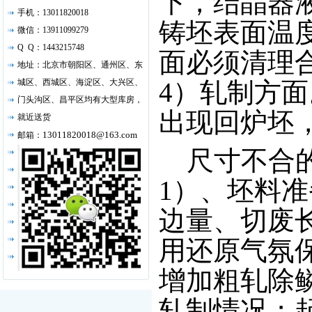
下，结晶器
手机：13011820018
铸坯表面温度
微信：13911099279
Q Q：1443215748
面必须清理
地址：北京市朝阳区、通州区、东
城区、西城区、海淀区、大兴区、
4）轧制方
门头沟区、昌平区均有大型库房，
出现回炉坯
就近送货
13011820018@163.com
邮箱：
尺寸不合的
1）、坯料
边量、切废
用还原气氛
增加粗轧除
轧制情况；