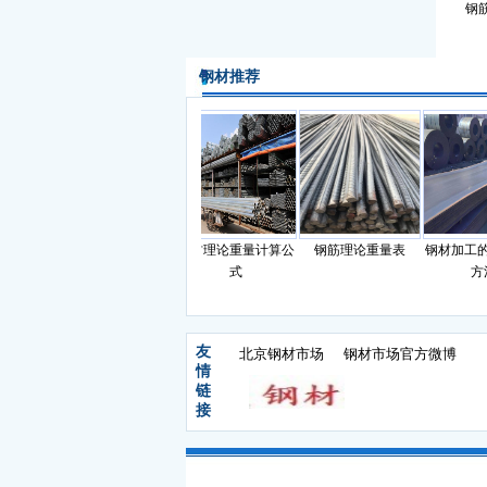
钢
钢材推荐
准和基
滚动轴承钢的化学成
钢材理论重量计算公
钢筋理论重量表
钢材加工的
分
式
方法
友
北京钢材市场
钢材市场官方微博
情
链
接