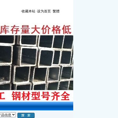
·收藏本站
·设为首页
·繁體