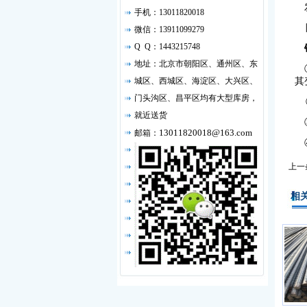
发
手机：13011820018
附
微信：13911099279
Q Q：1443215748
地址：北京市朝阳区、通州区、东
①
城区、西城区、海淀区、大兴区、
其
门头沟区、昌平区均有大型库房，
②
就近送货
③
13011820018@163.com
邮箱：
④
上一
相关