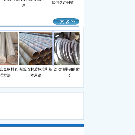
如何选购钢材
途
金钢材表
螺旋管材质标准和基
滚动轴承钢的化学成
钢材理论重量计算公
钢筋理
方法
本用途
分
式