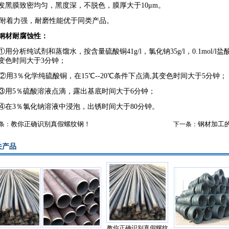
黑膜致密均匀，黑度深，不脱色，膜厚大于10μm。
着力强，耐磨性能优于同类产品。
钢材耐腐蚀性：
用分析纯试剂和蒸馏水，按含量硫酸铜41g/l，氯化钠35g/l，0.1mol/l盐酸
变色时间大于3分钟；
用3％化学纯硫酸铜，在15℃--20℃条件下点滴,其变色时间大于5分钟；
用5％硫酸溶液点滴，露出基底时间大于6分钟；
在3％氯化钠溶液中浸泡，出锈时间大于80分钟。
教你正确识别真假螺纹钢！
钢材加工
条：
下一条：
产品
教你正确识别真假螺纹