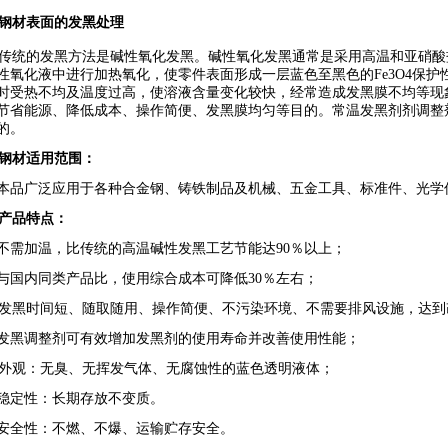
钢材表面的发黑处理
统的发黑方法是碱性氧化发黑。碱性氧化发黑通常是采用高温和亚硝酸
性氧化液中进行加热氧化，使零件表面形成一层蓝色至黑色的Fe3O4保
时受热不均及温度过高，使溶液含量变化较快，经常造成发黑膜不均等现
节省能源、降低成本、操作简便、发黑膜均匀等目的。常温发黑剂剂调整
的。
钢材适用范围：
品广泛应用于各种合金钢、铸铁制品及机械、五金工具、标准件、光学
产品特点：
需加温，比传统的高温碱性发黑工艺节能达90％以上；
国内同类产品比，使用综合成本可降低30％左右；
黑时间短、随取随用、操作简便、不污染环境、不需要排风设施，达到
黑调整剂可有效增加发黑剂的使用寿命并改善使用性能；
观：无臭、无挥发气体、无腐蚀性的蓝色透明液体；
定性：长期存放不变质。
全性：不燃、不爆、运输贮存安全。